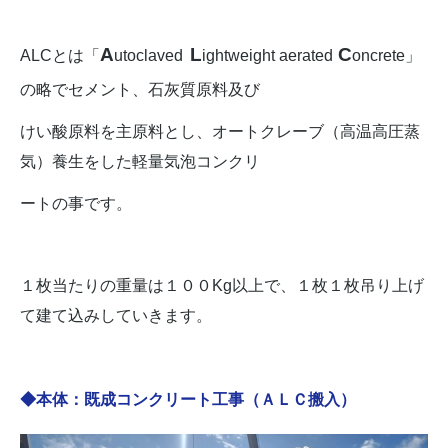
A
L
C
ALCとは「
utoclaved
ightweight aerated
oncrete」
の略でセメント、石灰質原料及び
けい酸原料を主原料とし、オートクレーブ（高温高圧蒸
気）養生をした軽量気泡コン
クリ
ートの事です。
１枚当たりの重量は１００Kg以上で、１枚１枚吊り上げ
て建て込みしていきます。
◆本体：既成コンクリート工事（ＡＬＣ搬入）