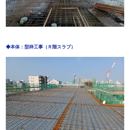
◆本体：型枠工事（Ｒ階スラブ）