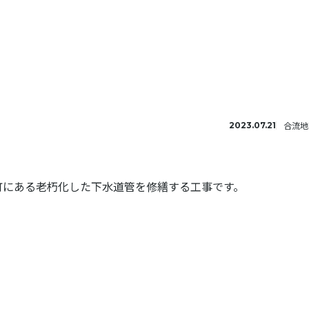
合流地区
2023.07.21
町にある老朽化した下水道管を修繕する工事です。
】
）