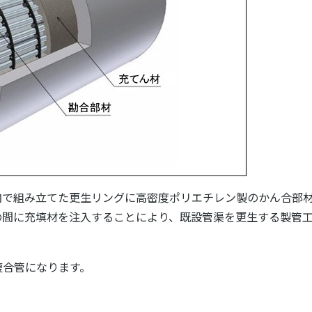
内で組み立てた更生リングに高密度ポリエチレン製のかん合部
の間に充填材を注入することにより、既設管渠を更生する製管
複合管になります。