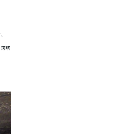
す。
て適切