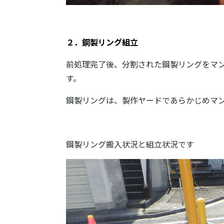
２．鋼製リング組立
前処理完了後、分割された鋼製リングをマ
す。
鋼製リングは、製作ヤードであらかじめマ
鋼製リング搬入状況と組立状況です