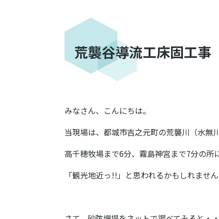
荒襲谷導流工床固工事
みなさん、こんにちは。
当現場は、都城市吉之元町の荒襲川（水無
高千穂牧場まで6分、霧島神宮まで7分の所
「観光地近っ!!」と思われるかもしれませ
さて、砂防堰堤をネットで調べてみると・