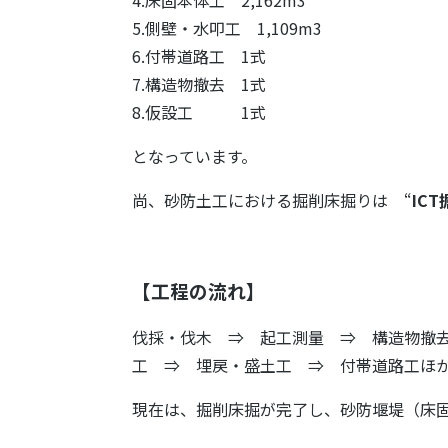
4.床固本体工 2,162m3
5.側壁・水叩工 1,109m3
6.付帯道路工 1式
7.構造物撤去 1式
8.仮設工 1式
となっています。
尚、砂防土工における掘削床掘りは “
IC
【工程の流れ】
伐採・伐木 ⇒ 起工測量 ⇒ 構造物撤
工 ⇒ 埋戻・盛土工 ⇒ 付帯道路工ほ
現在は、掘削床掘が完了し、砂防堰堤（床