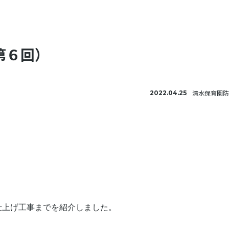
第６回）
清水保育園防
2022.04.25
。
仕上げ工事までを紹介しました。