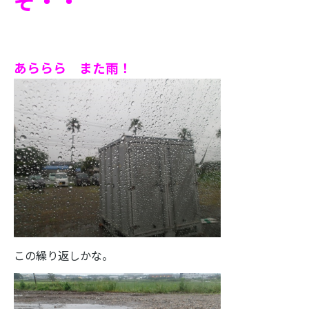
ぞ・・
あららら また雨！
この繰り返しかな。