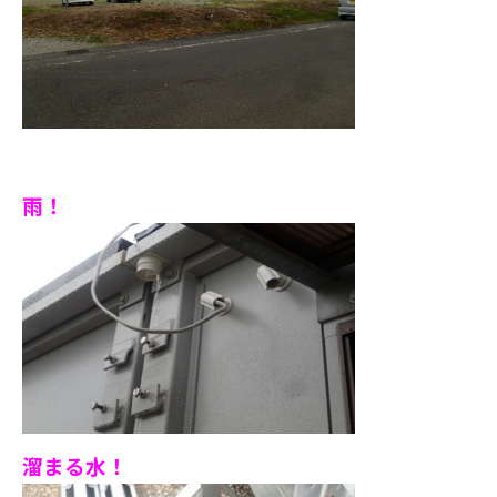
雨！
溜まる水！